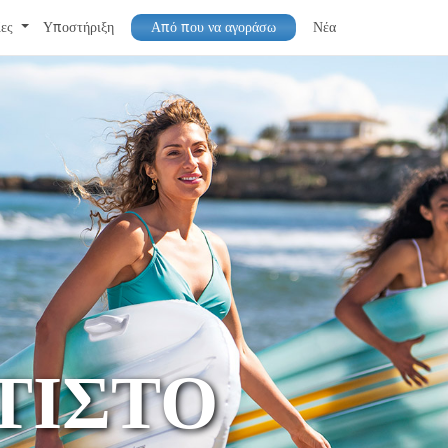
ίες
Υποστήριξη
Από που να αγοράσω
Νέα